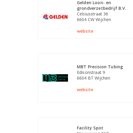
Gelden Loon- en
grondverzetbedrijf B.V.
Celsiusstraat 36
6604 CW Wijchen
website
MBT Precision Tubing
Edisonstraat 9
6604 BT Wijchen
website
Facility Spot